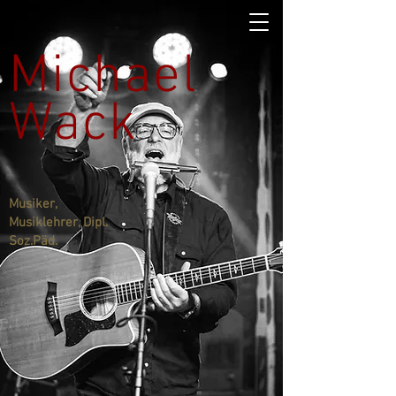
Michael
Wack
Musiker,
Musiklehrer, Dipl.
Soz.Päd.